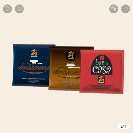
2
/
1