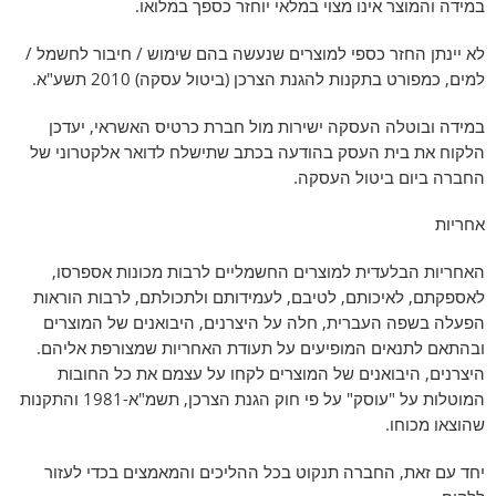
במידה והמוצר אינו מצוי במלאי יוחזר כספך במלואו.
לא יינתן החזר כספי למוצרים שנעשה בהם שימוש / חיבור לחשמל /
למים, כמפורט בתקנות להגנת הצרכן (ביטול עסקה) 2010 תשע"א.
במידה ובוטלה העסקה ישירות מול חברת כרטיס האשראי, יעדכן
הלקוח את בית העסק בהודעה בכתב שתישלח לדואר אלקטרוני של
החברה ביום ביטול העסקה.
אחריות
האחריות הבלעדית למוצרים החשמליים לרבות מכונות אספרסו,
לאספקתם, לאיכותם, לטיבם, לעמידותם ולתכולתם, לרבות הוראות
הפעלה בשפה העברית, חלה על היצרנים, היבואנים של המוצרים
ובהתאם לתנאים המופיעים על תעודת האחריות שמצורפת אליהם.
היצרנים, היבואנים של המוצרים לקחו על עצמם את כל החובות
המוטלות על "עוסק" על פי חוק הגנת הצרכן, תשמ"א-1981 והתקנות
שהוצאו מכוחו.
יחד עם זאת, החברה תנקוט בכל ההליכים והמאמצים בכדי לעזור