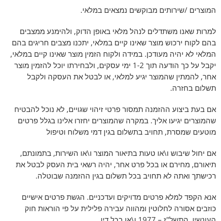
המוצרים /שירותים מבוקשים נמצאים במלאי.
למרות שאנו משתדלים לנהל מלאי באופן הדוק, ולהימנע ממצבים
בהם לקוח ירכוש מוצר שאינו קיים במלאי, יתכנו מצבים חריגים בהם
המלאי לא יהיה מעודכן. במידה ולקוח הזמין מוצר שאינו קיים במלאי,
יקבל על כך הודעה תוך 1-2 ימי עסקים, ולבחירתו יוכל להזמין מוצר
אחר, להמתין שהמוצר יגיע למלאי, או לבטל את העסקה ולקבל
תשלום בחזרה.
אם בעת ביצוע ההזמנה תמסור פרטי זיהוי שגויים, לא נוכל להבטיח
שהמוצרים יגיעו אליך. במקרה שהמוצרים יחזרו אלינו בגלל פרטים
מוטעים שמסרת, תחויב בתשלום בגין דמי משלוח וטיפול
אם יחול שיבוש ו\או טעות בתיאור המוצר ו\או השירות, בתמונתם,
תיאורם, מחירם או בכל פרט אחר, יהיה רשאי בית העסק לבטל את
רכישתך ואתה לא תחויב בכל תשלום בגין ההזמנה שבוטלה.
אנא הקפד למלא פרטים מדויקים ועדכניים. הגשת פרטים אישיים
כוזבים אסורה לחלוטין ומהווה עבירה פלילית על פי הוראות חוק
העונשין, התשל"ז – 1977 ו\או בכל דין.