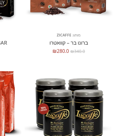
מותג:
ZICAFFE
ברונו בר – קוואטרו
 BAR
₪
280.0
₪
340.0