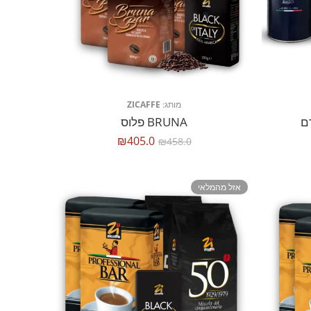
מותג:
ZICAFFE
BRUNA פלוס
₪
405.0
₪
458.0
אזל מהמלאי