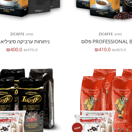
מותג:
ZICAFFE
מותג:
ZICAFFE
PROFESSIONAL פלוס
ניחוחות ערביקה סיציליאנ
₪
400.0
₪
410.0
₪
476.0
₪
469.0