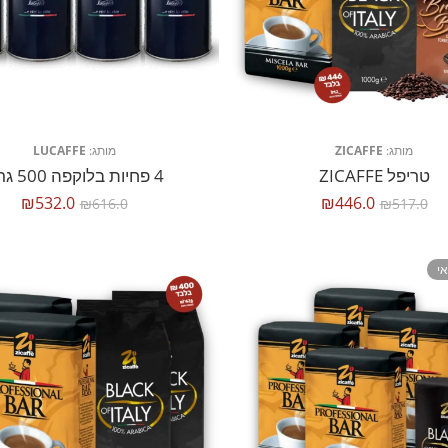
מותג:
ZICAFFE
מותג:
LUCAFFE
‏טריפל ZICAFFE
4 פחיות בלוקפה 500 גרם
₪
532.0
₪
446.0
₪
616.0
₪
517.0
י