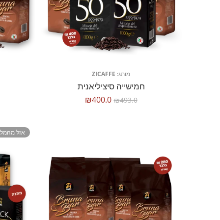
מותג:
ZICAFFE
חמישייה סיציליאנית
₪
400.0
₪
493.0
אזל מהמלא