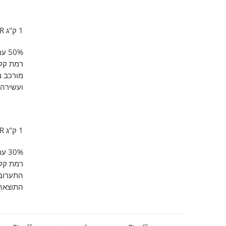
1 ק"ג PROFESSIONAL BAR
50% ערביקה, 50% רובוסטה
רמת קליי
מורכב מ
ועשירה,
1 ק"ג BRUNA BAR
30% ערביקה, 70% רובוסטה
רמת קליי
התערובת
התוצאה 