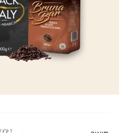
1 ק"ג BLACK OF ITALY