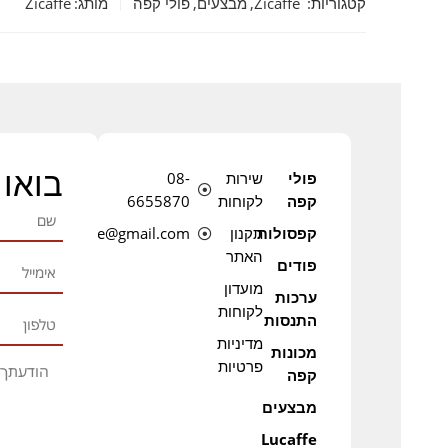
קטגוריות:
Zicaffe
,
מבצעים
,
פולי קפה
מותג:
Zicaffe
בואו 
פולי
שירות
08-
קפה
לקוחות
6655870
קפסולות
תקנון
lucafe@gmail.com
האתר
פודים
מועדון
ערכות
לקוחות
התנסות
מדיניות
מכונות
פרטיות
קפה
מבצעים
Lucaffe