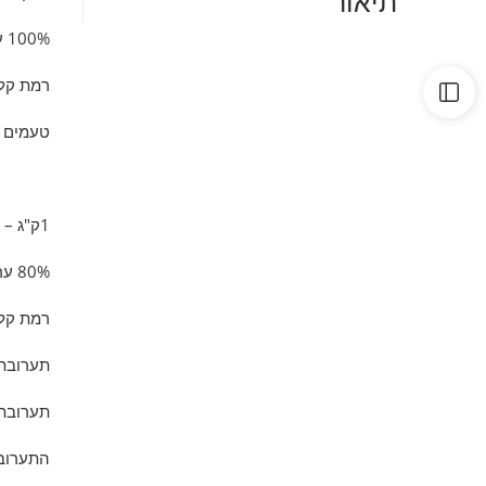
תיאור
100% ערביקה
רמת קליי
טעמים ע
1ק"ג – 50 MISCELA DEL CINQUANTENARIO
80% ערביקה, 20% רובוסטה
רמת קליי
תערובת 
תערובת 
התערובת נוצרה לכבוד