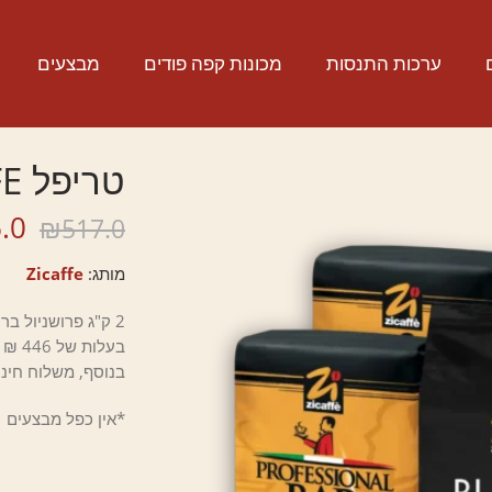
ערכות התנסות
מכונות קפה פודים
מבצעים
‏טריפל ZICAFFE
.0
₪
517.0
מותג:
Zicaffe
2 ק"ג פרושניול בר + 2 ק"ג ברונו בר + 1 ק"ג בלק אוף איטלי
בעלות של 446 ₪ בלבד, במקום 517 ₪
בנוסף, משלוח חינ
*אין כפל מבצעים